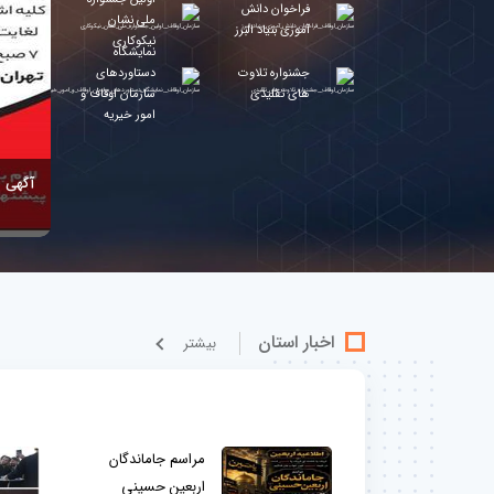
فراخوان دانش
ملی نشان
آموزی بنیاد البرز
نیکوکاری
نمایشگاه
جشنواره تلاوت
دستاوردهای
های تقلیدی
سازمان اوقاف و
امور خیریه
آگهی 
اخبار استان
بيشتر
مراسم جاماندگان
اربعین حسینی