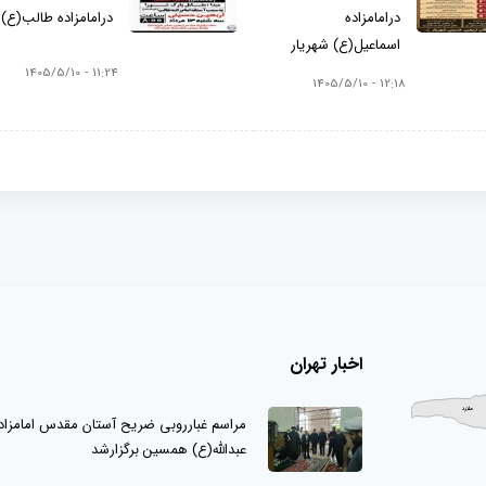
درامامزاده
درامامزاده طالب(ع)
اسماعیل(ع) شهریار
11:24 - 1405/5/10
12:18 - 1405/5/10
اخبار تهران
مراسم غبارروبی ضریح آستان مقدس امامزاد
عبدالله(ع) همسین برگزارشد