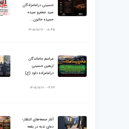
حسینی درامامزادگان
سید جعفرو سیده
حمیده خاتون...
08:45 - 1405/5/12
مراسم جاماندگان
اربعین حسینی
درامامزاده داود (ع)
09:37 - 1405/5/11
آغاز جمعه‌های انتظار؛
دعای ندبه در بقعه