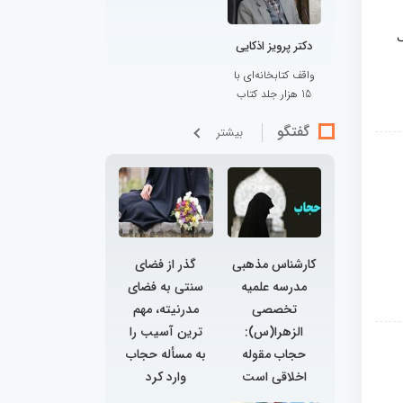
ف
دکتر پرویز اذکایی
واقف کتابخانه‌ای با
15 هزار جلد کتاب
گفتگو
بيشتر
کارشناس مذهبی
گذر از فضای
مدرسه علمیه
سنتی به فضای
تخصصی
مدرنیته، مهم
الزهرا(س):
ترین آسیب را
حجاب مقوله
به مسأله حجاب
اخلاقی است
وارد کرد