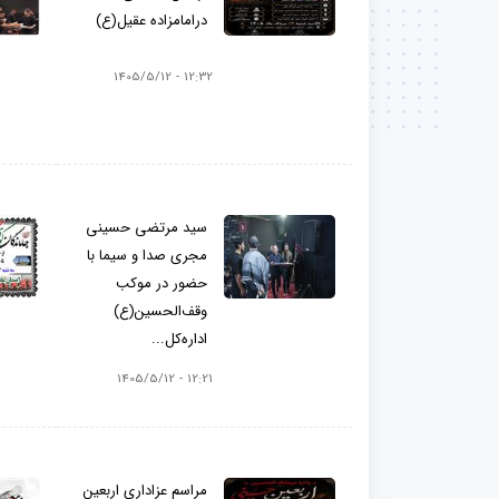
درامامزاده عقیل(ع)
12:32 - 1405/5/12
سید مرتضی حسینی
مجری صدا و سیما با
حضور در موکب
وقف‌الحسین(ع)
اداره‌کل...
12:21 - 1405/5/12
مراسم عزاداری اربعین