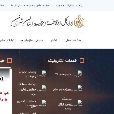
راهبرد مشارکت مصوب
بیانیه توافق سطح خدمت در تارنما
بیا
صفحه اصلی
اخبار
معرفی سازمان
ارتباط با ما
خدمات الکترونیک
خبر
پیشخوان ارباب
سامانه فواد 128
رجوع
ثبت نام مسابقات
ایستاده چو ایران
سراسری قرآن
کریم
نمایشگاه
مسابقات کشوری
دستاوردهای
قرآن
اوقاف
اولین جشنواره