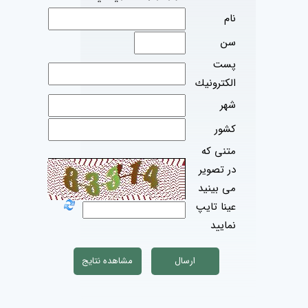
نام
سن
پست
الكترونيك
شهر
كشور
متنی که
در تصویر
می بینید
عینا تایپ
نمایید