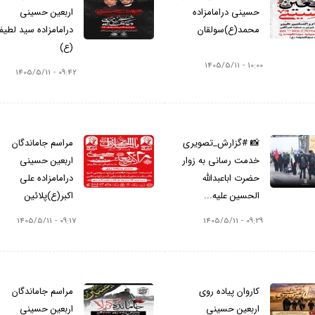
حسینی درامامزاده
اربعین حسینی
محمد(ع)سولقان
درامامزاده سید لطی
(ع)
10:00 - 1405/5/11
09:42 - 1405/5/11
📸 #گزارش_تصویری
مراسم جاماندگان
خدمت رسانی به زوار
اربعین حسینی
حضرت اباعبدالله
درامامزاده علی
الحسین علیه...
اکبر(ع)پلائین
09:17 - 1405/5/11
09:29 - 1405/5/11
کاروان پیاده روی
مراسم جاماندگان
اربعین حسینی
اربعین حسینی