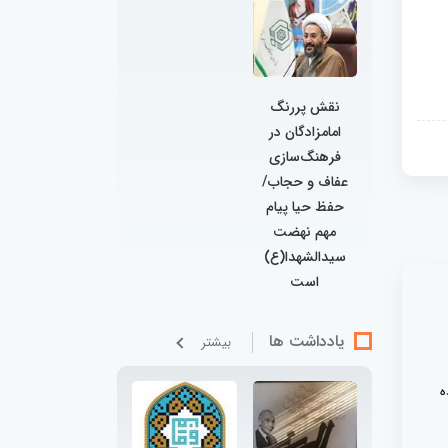
نقش پررنگ
امامزادگان در
فرهنگ‌سازی
عفاف و حجاب/
حفظ حیا پیام
مهم نهضت
سیدالشهدا(ع)
است
یادداشت ها
بيشتر
ه