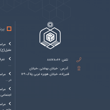
پرب
مراس
عقیل(ع)..
نفرا
تلفن:
88178066
...
آدرس : خیابان بهشتی ،خیابان
قنبرزاده، خیابان هویزه غربی پلاک 169
مراسم
در...
مراس
اجتماعی..
مراس
طاهر و...