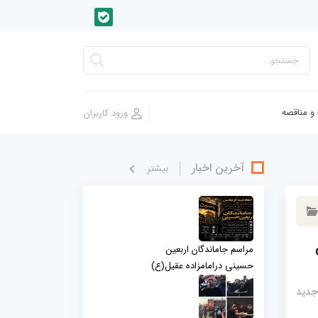
 و مناقصه
آخرین اخبار
بيشتر
مراسم جاماندگان اربعین
حسینی درامامزاده عقیل(ع)
جدید