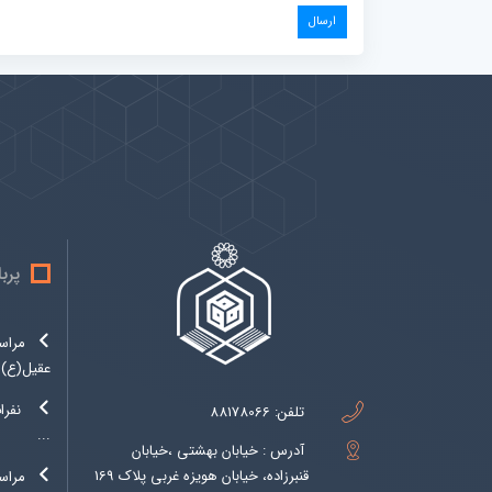
پیوندها
بيشتر
پرب
مراس
عقیل(ع)..
نفرا
تلفن:
88178066
...
آدرس : خیابان بهشتی ،خیابان
قنبرزاده، خیابان هویزه غربی پلاک 169
مراسم