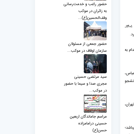
حضور راغب و خدمت‌رسانی
به زائران در موکب
وقف‌الحسین(ع)...
به گزارش روابط عمومی اداره کل اوقاف و امورخیریه استان تهران، با توجه به اعلام دفتر گسترش آموزش عالی و تأیید ظرفیت دانشجو در سال 1401‏‏،
د.
حضور جمعی از مسئولان
ام به
سازمان اوقاف در موکب...
عباس،
سید مرتضی حسینی
انشجو
مجری صدا و سیما با حضور
در موکب...
ه‌های آمل، تهران،
مراسم جاماندگان اربعین
حسینی درامامزاده
شناسی ارشد می‌باشد؛
حسن(ع)