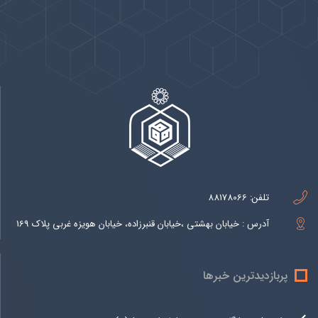
پیوندها
بيشتر
تلفن:
88178066
آدرس : خیابان بهشتی ،خیابان قنبرزاده، خیابان هویزه غربی پلاک 169
پربازدیدترین خبرها