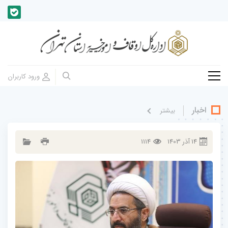
اخبار
بيشتر
14
آذر
1403
1114