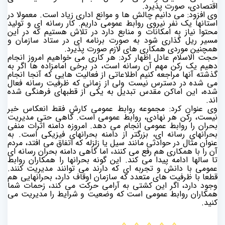
اقتصادی، صورت پذیرد.
وی افزود: می دانیم چالش ها و موانع اداری زیاد است. معمولا در
استانها یک نفر نیروی روابط عمومی داریم. کار رسانه ای و تولید
محتوا نیاز به امکانات و منابع دارد در تلاش هستیم که در این
مسیر ریل گذاری شود به صورت برنامه ای در ستاد سازمان و
همچنین موردی همکاری های لازم صورت پذیرد.
حجت الاسلام عادل اظهار کرد: هر کاری می خواهیم امروز انجام
دهیم یک رکن مهم آن رسانه است، در برخی امامزاده ها اگر به
گذشته آنها مراجعه کنیم اطلاعاتی از فعالیت هایی که آنجا انجام
می شده در دسترس نیست ولی از زمانی که ظرفیت رسانه فعال
شده، این اماکن مقدس تبدیل به یکی از قطبهای فرهنگی شده
اند.
وی عنوان کرد: مجموعه روابط عمومی کارش فقط انعکاس خبر
نیست، رکن هر نهادی، روابط عمومی است. گاهی حتی مدیریت
بحران را روابط عمومی انجام می دهد. امروزه دامنه اثرات منفی
بحرانهای رسانه ای، بزرگتر از دامنه بحرانهای فیزیکی است. به
عنوان مثال در حوادثی مانند سیل یا زلزله که اتفاق می افتد، مردم
آن را با همکاری هم رفع می کنند، اما گاهی دامنه بحران رسانه ای
تا سالها ادامه پیدا می کند. این گونه بحرانها را همکاران روابط
عمومی با دانش و تجربه ای که دارند می توانند مدیریت کنند.
قطعا با ظرفیت های متعدد که سازمان اوقاف دارد، بحرانهایی هم
وجود دارد، اگر این کشتی به آرامی حرکت می کند، زحمات شما
همکاران روابط عمومی است که وضعیت و شرایط را مدیریت می
کنید.