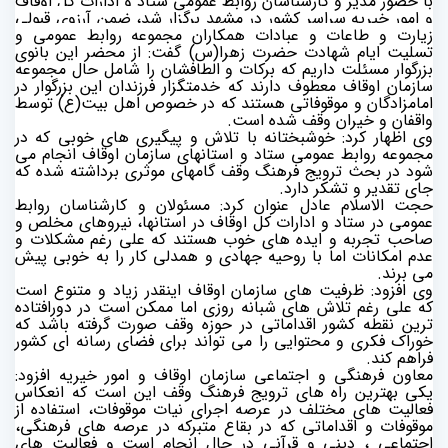
با حضور مدیر و کارشناسان روابط عمومی ستاد و ادارات کل اوقاف
و امور خیریه سراسر کشور در مشهد برگزار شد،
ضمن آرزوی قبولی
زيارت
و طاعات و عبادات همكاران مجموعه روابط عمومی و
تسلیت ایام شهادت حضرت زهرا(س) گفت: از محضر این بانوی
بزرگوار مسئلت داریم که برکات و الطافشان را شامل حال مجموعه
سازمان اوقاف معطوف دارند که خدمتگزار فرزندان این بزرگوار در
امامزادگان و موقوفاتی هستند که در خصوص اهل بیت(ع) توسط
واقفان و خیران وقف شده است.
وی اظهار کرد: خوشبختانه با تلاش و پیگیری های خوبی که در
مجموعه روابط عمومی ستاد و استانهای سازمان اوقاف انجام می
شود در بحث ترویج فرهنگ وقف گامهای موثری برداشته شده که
جای تقدیر و تشکر دارد.
حجت الاسلام عادل عنوان کرد: مسئولان و کارشناسان روابط
عمومی در ستاد و ادارات کل اوقاف در استانها، نیروهای مخلص و
صاحب تجربه و ایده های خوب هستند که علی رغم مشکلات و
عدم امکانات اما با روحیه جهادی و همدلی کار را به خوبی پیش
می برند.
وی افزود: ظرفیت های سازمان اوقاف اینقدر زیاد و متنوع است
که علی رغم تلاش های شبانه روزی اما ممکن است در دورافتاده
ترین نقطه کشور اقداماتی در حوزه وقف صورت گرفته باشد که
خوراک فکری و محتوایی را می تواند برای فضای رسانه ای کشور
فراهم کند.
معاون فرهنگی و اجتماعی سازمان اوقاف و امور خیریه افزود:
یکی بهترین راه های ترویج فرهنگ وقف این است که انعکاس
فعالیت های مختلف در عرصه اجرای نیات موقوفات، استفاده از
موقوفات و اقداماتی که در بقاع متبرکه در عرصه های فرهنگی،
اجتماعی ، دینی و قرآنی در حال انجام است و فعالیت های