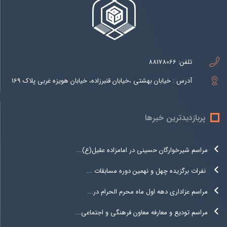
تلفن:
88178066
آدرس : خیابان بهشتی ،خیابان قنبرزاده، خیابان هویزه غربی پلاک 169
پربازدیدترین خبرها
مراسم شیرخوارگان حسینی در امامزاده عقیل(ع)...
نفرات برگزیده چهل و نهمین دوره مسابقات ...
مراسم عزاداری دهه اول ماه محرم الحرام در...
مراسم تودیع و معارفه معاون فرهنگی و اجتماعی...