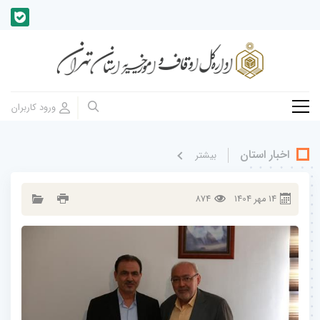
اخبار استان
بيشتر
14
مهر
1404
874