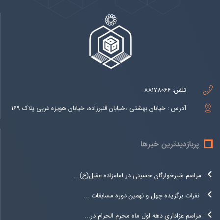
تلفن:
88178066
آدرس : خیابان بهشتی ،خیابان قنبرزاده، خیابان هویزه غربی پلاک 169
پربازدیدترین خبرها
مراسم شیرخوارگان حسینی در امامزاده عقیل(ع)...
نفرات برگزیده چهل و نهمین دوره مسابقات ...
مراسم عزاداری دهه اول ماه محرم الحرام در...