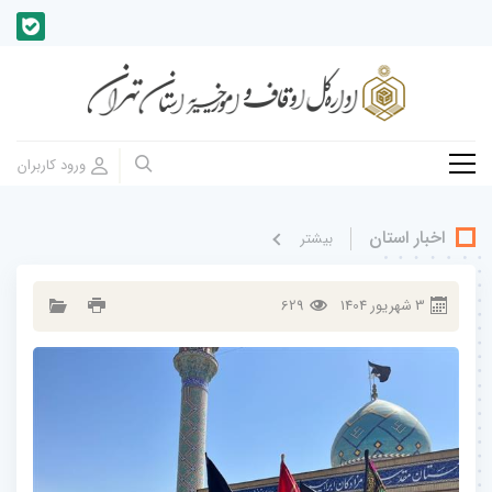
اخبار استان
بيشتر
3
شهريور
1404
629