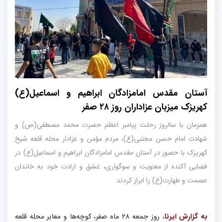
آستان مقدس امامزادگان ابراهیم و اسماعیل(ع)
کهریزک میزبان عزاداران روز ۲۸ صفر
همزمان با سالروز رحلت پیامبر اعظم حضرت محمد مصطفی(ص) و
شهادت امام حسن مجتبی(ع)، مردم مؤمن و عزادار محله قلعه شیخ
کهریزک با حضور در آستان مقدس امامزادگان ابراهیم و اسماعیل(ع) در
فضایی آکنده از معنویت و سوگواری، عشق و ارادت خود به خاندان
عصمت و طهارت(ع) را ابراز کردند.
به گزارش ایرنا
، روز جمعه ۲۸ ماه صفر، کوچه‌ها و معابر محله قلعه