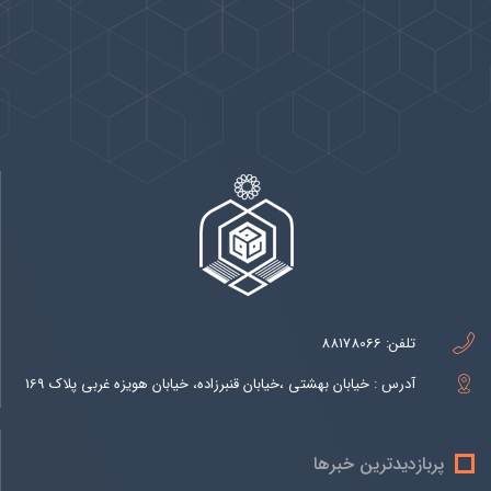
پیوندها
بيشتر
تلفن:
88178066
آدرس : خیابان بهشتی ،خیابان قنبرزاده، خیابان هویزه غربی پلاک 169
پربازدیدترین خبرها