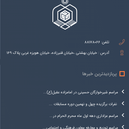
تلفن:
88178066
آدرس : خیابان بهشتی ،خیابان قنبرزاده، خیابان هویزه غربی پلاک 169
پربازدیدترین خبرها
مراسم شیرخوارگان حسینی در امامزاده عقیل(ع)...
نفرات برگزیده چهل و نهمین دوره مسابقات ...
مراسم عزاداری دهه اول ماه محرم الحرام در...
مراسم تودیع و معارفه معاون فرهنگی و اجتماعی...