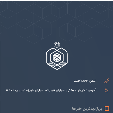
پیوندها
بيشتر
تلفن:
88178066
آدرس : خیابان بهشتی ،خیابان قنبرزاده، خیابان هویزه غربی پلاک 169
پربازدیدترین خبرها