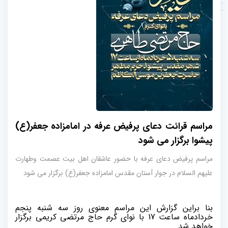
مراسم قرائت دعای پرفیض عرفه در امامزاده جعفر(ع)
پیشوا برگزار می شود
مراسم پرفیض دعای عرفه با حضور عاشقان اهل بیت عصمت وطهارت
علیهم السلام در جوار آستان مقدس امامزاده جعفر(ع) برگزار می شود
بنا براین گزارش این مراسم معنوی روز سه شنبه پنجم
خردادماه ساعت 17 با نوای گرم حاج مرتضی کریمی برگزار
خواهد شد.