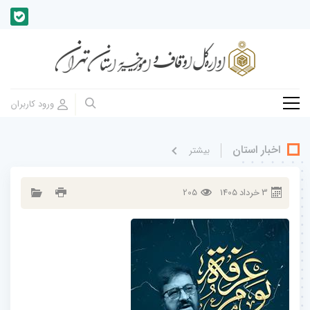
اخبار استان
بيشتر
3
خرداد
1405
205