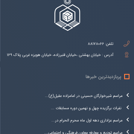
تلفن:
88178066
آدرس : خیابان بهشتی ،خیابان قنبرزاده، خیابان هویزه غربی پلاک 169
پربازدیدترین خبرها
مراسم شیرخوارگان حسینی در امامزاده عقیل(ع)...
نفرات برگزیده چهل و نهمین دوره مسابقات ...
مراسم عزاداری دهه اول ماه محرم الحرام در...
مراسم تودیع و معارفه معاون فرهنگی و اجتماعی...