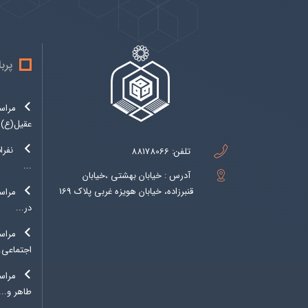
پرب
مراس
عقیل(ع)..
نفرا
تلفن:
88178066
...
آدرس : خیابان بهشتی ،خیابان
قنبرزاده، خیابان هویزه غربی پلاک 169
مراسم
در...
مراس
اجتماعی..
مراس
طاهر و...