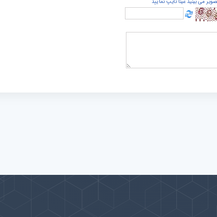
صویر می بینید عینا تایپ نمایید