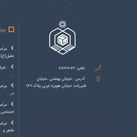
پرب
مراس
عقیل(ع)..
نفرا
تلفن:
88178066
...
آدرس : خیابان بهشتی ،خیابان
قنبرزاده، خیابان هویزه غربی پلاک 169
مراسم
در...
مراس
اجتماعی..
مراس
طاهر و...