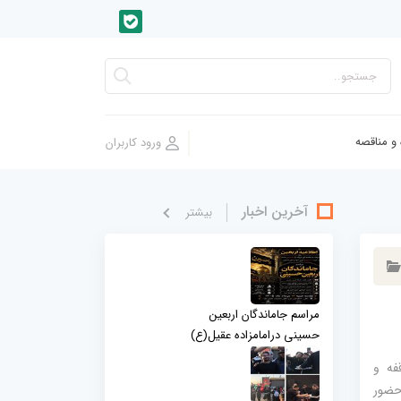
 و مناقصه
آخرین اخبار
بيشتر
مراسم جاماندگان اربعین
حسینی درامامزاده عقیل(ع)
فه و
حضور