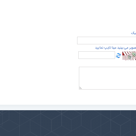
يک
صویر می بینید عینا تایپ نمایید