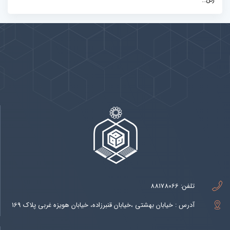
رکن...
پیوندها
بيشتر
تلفن:
88178066
آدرس : خیابان بهشتی ،خیابان قنبرزاده، خیابان هویزه غربی پلاک 169