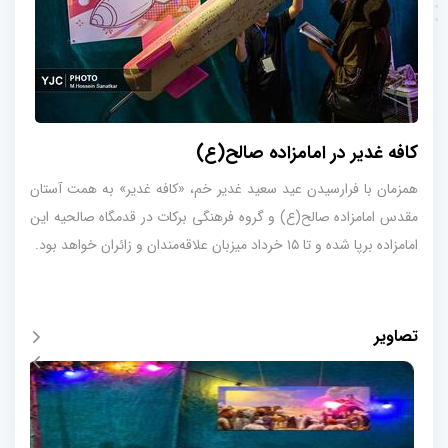
کافه غدیر در امامزاده صالح(ع)
همزمان با فرارسیدن عید سعید غدیر خم، «کافه غدیر» به همت آستان
مقدس امامزاده صالح(ع) و گروه فرهنگی برکات در قدمگاه صالحیه این
امامزاده برپا شده و تا ۱۵ خرداد میزبان علاقه‌مندان و زائران خواهد بود.
تصاویر