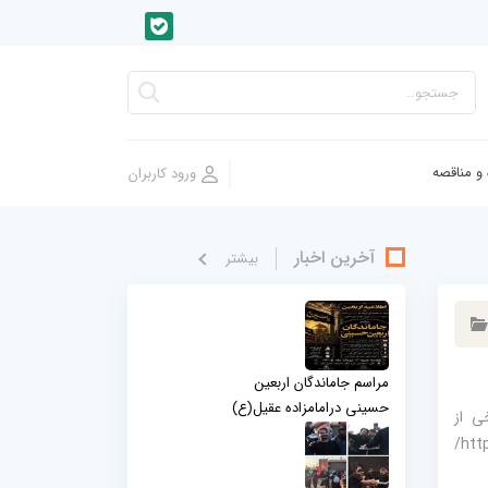
 و مناقصه
آخرین اخبار
بيشتر
مراسم جاماندگان اربعین
حسینی درامامزاده عقیل(ع)
ی از
مناسبتهای ملی و مذهبی سال 1403 به نشانی اینترنی https://rasamedia.org/