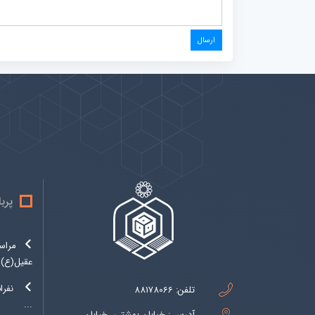
پیوندها
بيشتر
پرب
مراس
عقیل(ع)..
نفرا
تلفن:
88178066
...
آدرس : خیابان بهشتی ،خیابان