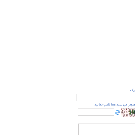
يک
صویر می بینید عینا تایپ نمایید