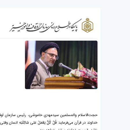
خداوند در قرآن می‌فرماید: قُلْ کُلٌّ یَعْمَلُ عَلی شاکِلَتِه ان