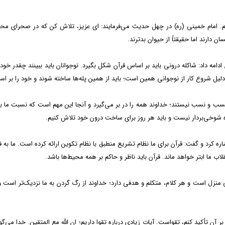
امام خمینی (ره) در چهل حدیث می‌فرمایند: ای عزیز، تلاش کن که در صحرای محشر، 
ن دارند اما حقیقتاً از حیوان بدترند.
امه داد: شاکله درونی باید بر اساس قرآن شکل بگیرد. نوجوانان باید ببینند چقدر خود
...، دلیل شروع کار از نوجوانی همین است؛ باید از همین پله‌ها ساخته شوند و خود را بر
ل حسب و نسب نیستند؛ خداوند همه را در بر می‌گیرد و آنجا این مهم است که نسبت ما 
رِینَ" این راه شوخی‌بردار نیست و باید هر روز برای ساخت درون خود تلاش کنیم.
د و گفت: قرآن برای ما نظام تشریع منطبق با نظام تکوین ارائه کرده است. ما به فرد،
لاب ما ابتر خواهد ماند. قرآن باید ناظر و حاکم بر همه محیط‌ها باشد.
نزل است و هر کلام، متکلم و هدفی دارد؛ خداوند از رگ گردن به ما نزدیک‌تر است و می
 تأکید کنم، تقواست. آیات زیادی درباره تقوا داریم؛ ان الله مع المتقین. خدا می‌گوید