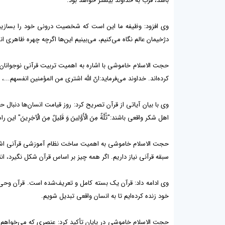
باشد، قرب به خداوند بیشتر خواهد بود.
وی افزود: وظیفه ما این است که شخصیت درونی خود را بسازیم. 
دژخیمان عالم نگاه می‌کنیم، می‌بینیم این‌ها اگرچه چهره ظاهری انسا
حجت الاسلام خاموشی با اشاره به اهمیت تربیت قرآنی نوجوانان اد
کرده‌اند. خداوند می‌فرماید:انّ اللَّه اشتری من المؤمنین انفسهم
وی با بیان آیاتی از قرآن تصریح کرد: روز قیامت انسان‌ها دنبا
اهل شکر واقعی باشند:"ثُلَّةٌ مِنَ الْأَوَّلِینَ وَ قَلِیلٌ مِنَ الْآخِ
حجت الاسلام خاموشی به اهمیت ساخت نظام آموزشی قرآنی اشاره کر
سبقه قرآنی نیاز داریم. اگر همه چیز بر اساس قرآن شکل نگیرد، انق
وی ادامه داد: قرآن یک بسته کامل و تعریف‌شده است. قرآن وحی م
خود زنده کرده‌ایم تا به انسان واقعی تبدیل شویم.
حجت الاسلام خاموشی در پایان تأکید کرد: عنصری که می‌خواهم بر آن