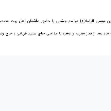
بن موسی الرضا(ع) مراسم جشنی با حضور عاشقان اهل بیت عصمت 
ارش این مراسم روز پنجشنبه 18اردیبهشت ماه بعد از نماز مغرب و عشاء با مداحی حاج سعید قر