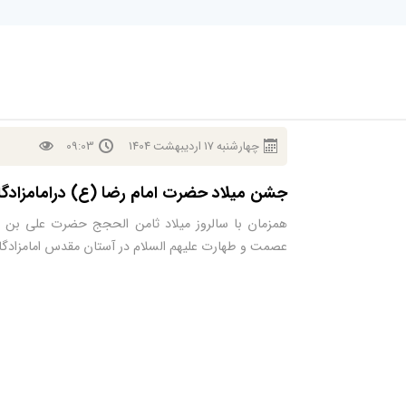
چهارشنبه
17
ارديبهشت
1404
09:03
جشن میلاد حضرت امام رضا (ع) درامامزادگان
همزمان با سالروز میلاد ثامن الحجج حضرت علی بن 
عصمت و طهارت علیهم السلام در آستان مقدس امامزادگان 