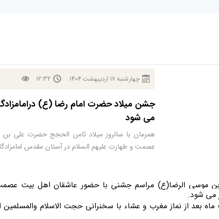
چهارشنبه
17
ارديبهشت
1404
12:32
جشن میلاد حضرت امام رضا (ع) درامامزادگا
می شود
همزمان با سالروز میلاد ثامن الحجج حضرت علی بن 
عصمت و طهارت علیهم السلام در آستان مقدس امامزادگا
بن موسی الرضا(ع) مراسم جشنی با حضور عاشقان اهل بیت عصمت 
ر می شود.
ارش این مراسم روز پنجشنبه 18اردیبهشت ماه بعد از نماز مغرب و عشاء با سخنرانی حجت الاس