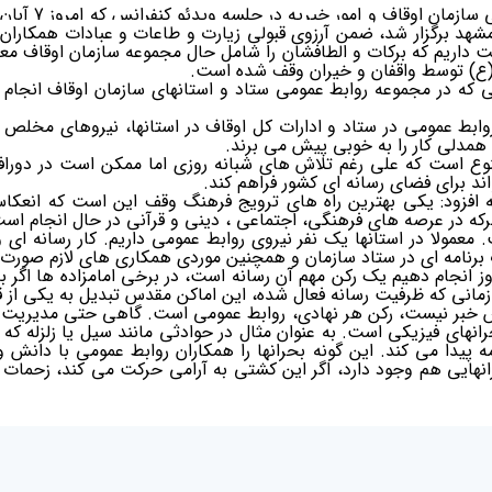
حجت الاسلام غلا
مشهد برگزار شد،
ضمن آرزوی قبولی زيارت
و طاعات و عبادات همكاران
داریم که برکات و الطافشان را شامل حال مجموعه سازمان اوقاف معطوف
(ع) توسط واقفان و خیران وقف شده است.
ی که در مجموعه روابط عمومی ستاد و استانهای سازمان اوقاف انجا
روابط عمومی در ستاد و ادارات کل اوقاف در استانها، نیروهای مخ
همدلی کار را به خوبی پیش می برند.
تنوع است که علی رغم تلاش های شبانه روزی اما ممکن است در دورافت
د برای فضای رسانه ای کشور فراهم کند.
ه افزود: یکی بهترین راه های ترویج فرهنگ وقف این است که انعک
متبرکه در عرصه های فرهنگی، اجتماعی ، دینی و قرآنی در حال انجام ا
عمولا در استانها یک نفر نیروی روابط عمومی داریم. کار رسانه ای و ت
برنامه ای در ستاد سازمان و همچنین موردی همکاری های لازم صورت 
 انجام دهیم یک رکن مهم آن رسانه است، در برخی امامزاده ها اگر به 
مانی که ظرفیت رسانه فعال شده، این اماکن مقدس تبدیل به یکی از ق
 خبر نیست، رکن هر نهادی، روابط عمومی است. گاهی حتی مدیریت بح
بحرانهای فیزیکی است. به عنوان مثال در حوادثی مانند سیل یا زلزله که 
مه پیدا می کند. این گونه بحرانها را همکاران روابط عمومی با دانش و
رانهایی هم وجود دارد، اگر این کشتی به آرامی حرکت می کند، زحم