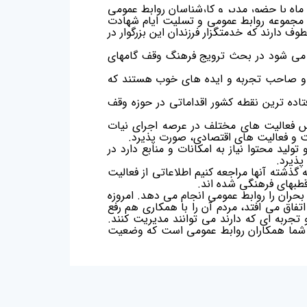
مرضا عادل، معاون فرهنگی و اجتماعی سازمان اوقاف و امور خیریه در جلسه ویدئو کنفرانس که امروز 7 آبان ماه با حضور مدیر و کارشناسان روابط عمومی
 مجموعه روابط عمومی و
تسلیت ایام شهادت
 دارند که خدمتگزار فرزندان این بزرگوار در
م می شود در بحث ترویج فرهنگ وقف گامهای
لص و صاحب تجربه و ایده های خوب هستند که
اده ترین نقطه کشور اقداماتی در حوزه وقف
اس فعالیت های مختلف در عرصه اجرای نیات
ست و فعالیت های اقتصادی، صورت پذیرد.
ولید محتوا نیاز به امکانات و منابع دارد در
پذیرد.
گذشته آنها مراجعه کنیم اطلاعاتی از فعالیت
طبهای فرهنگی شده اند.
ران را روابط عمومی انجام می دهد. امروزه
اتفاق می افتد، مردم آن را با همکاری هم رفع
 تجربه ای که دارند می توانند مدیریت کنند.
ات شما همکاران روابط عمومی است که وضعیت