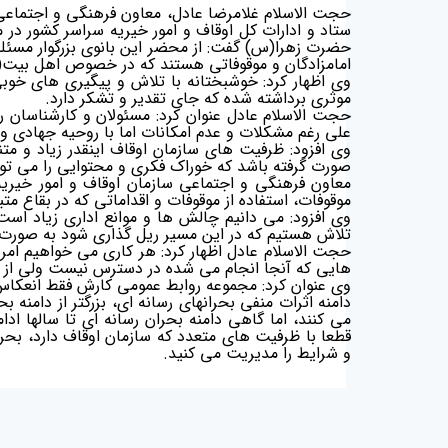
ستاد و ادارات کل اوقاف و امور خیریه سراسر کشور در 
حضرت زهرا(س) گفت: از محضر این بانوی بزرگوار مسئلت 
امامزادگان و موقوفاتی هستند که در خصوص اهل بیت
وی اظهار کرد: خوشبختانه با تلاش و پیگیری های خوب
موثری برداشته شده که جای تقدیر و تشکر دارد.
حجت الاسلام عادل عنوان کرد: مسئولان و کارشناسان 
علی رغم مشکلات و عدم امکانات اما با روحیه جهادی و 
وی افزود: ظرفیت های سازمان اوقاف اینقدر زیاد و م
صورت گرفته باشد که خوراک فکری و محتوایی را می توان
معاون فرهنگی و اجتماعی سازمان اوقاف و امور خیری
موقوفات، استفاده از موقوفات و اقداماتی که در بقاع 
وی افزود: می دانیم چالش ها و موانع اداری زیاد است. م
تلاش هستیم که در این مسیر ریل گذاری شود به صورت 
حجت الاسلام عادل اظهار کرد: هر کاری می خواهیم امروز
هایی که آنجا انجام می شده در دسترس نیست ولی از ز
وی عنوان کرد: مجموعه روابط عمومی کارش فقط انعکاس
دامنه اثرات منفی بحرانهای رسانه ای، بزرگتر از دامنه 
می کنند، اما گاهی دامنه بحران رسانه ای تا سالها ادا
قطعا با ظرفیت های متعدد که سازمان اوقاف دارد، بح
و شرایط را مدیریت می کنید.