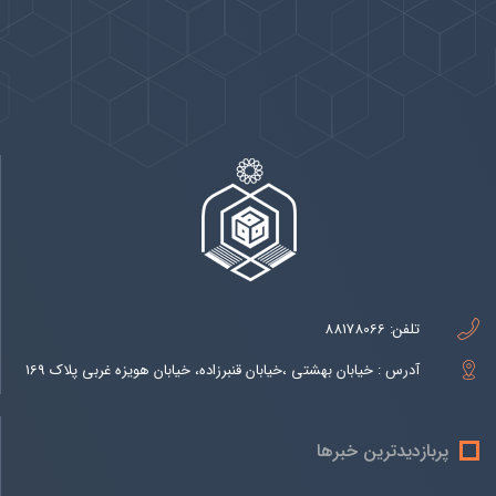
پیوندها
بيشتر
تلفن:
88178066
آدرس : خیابان بهشتی ،خیابان قنبرزاده، خیابان هویزه غربی پلاک 169
پربازدیدترین خبرها