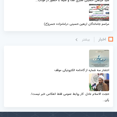
سید مرتضی حسینی مجری صدا و سیما با حضور در موکب...
مراسم جاماندگان اربعین حسینی درامامزاده حسن(ع)
اخبار
بيشتر
انتشار سه شماره از گاه‌نامه الکترونیکی موقف
حجت الاسلام عادل: کار روابط عمومی فقط انعکاس خبر نیست/
رکن...