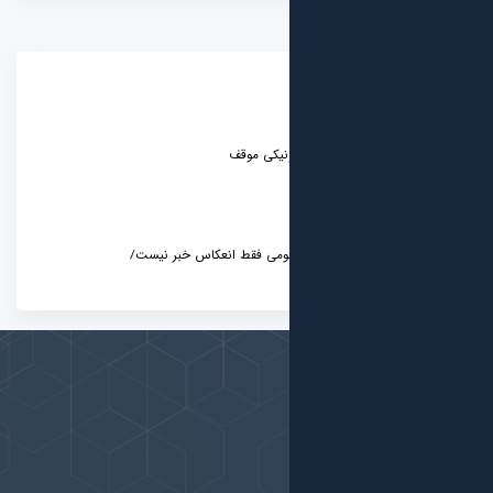
رونیکی موقف
عمومی فقط انعکاس خبر نیست/