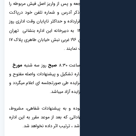
عه و پس از واریز اصل فیش مربوطه را
 ذکر آدرس و شماره تلفن خود درپاکت
ارداده و حداکثر تاپایان وقت اداری روز
به دبیرخانه این اداره بنشانی تهران
فلکه سوم تهرانپارس خیابان 196 غربی نبش خیابان طاهری پلاک 17
نمایند .
صبح
روز سه شنبه
مورخ
اره تشکیل و پیشنهادات واصله مفتوح و
زایده طی صورتجلسه ای اعلام میگردد و
ده آزاد میباشد.
 بوده و به پیشنهادات شفاهی، مشروط،
اتی که بعد از موعد مقرر به این اداره
شد ، ترتیب اثر داده نخواهد شد.