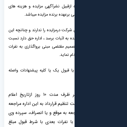
یده ازقبیل نشرآگهی مزایده و هزینه های
 برعهده برنده مزایده میباشد.
حق شرکت درمزایده را ندارند و چنانچه این
ده به اثبات برسد ، اداره حق دارد نسبت
میم مقتضی مبنی برواگذاری به نفرات
ام نماید.
د یا قبول یک یا کلیه پیشنهادات واصله
‏‏‏- برنده مزایده حداکثر ظرف مدت 10 روز ازتاریخ اعلام
 تنظیم قرارداد به این اداره مراجعه
عه به موقع و یا انصراف، سپرده وی
با نفرات بعدی با شرط قبول مبلغ