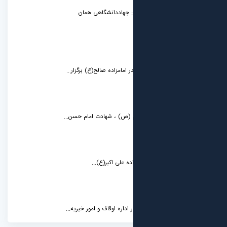
: جهاددانشگاهی همان
امامزاده صالح(ع) برگزار...
م (ص) ، شهادت امام حسن...
ه علی اکبر(ع)...
اره اوقاف و امور خیریه...