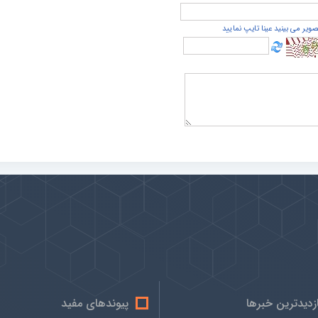
صویر می بینید عینا تایپ نمایید
ازدیدترین خبرها
پیوندهای مفید