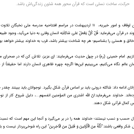
حرکت، ساخت نسلی است که قرآن محور همه شئون زندگی‌اش باشد.
حجت‌الاسلام والمسلمین سیدمهدی خاموشی، رئیس سازمان اوقاف و امور خیریه، ۱۱ اردیبهشت در مراسم افتتاحیه مدرسه ملی نخبگا
آن می‌فرماید: قُلْ کُلٌّ یَعْمَلُ عَلی شاکِلَتِه انسان وقتی به دنیا می‌آید، وجود طبی
تا خالق و هستی را بشناسیم؛ هر چه شناخت بیشتر باشد، قرب به خداوند بیشتر خواهد بو
یم. امام خمینی (ره) در چهل حدیث می‌فرمایند: ای عزیز، تلاش کن که در صحرای 
ن عالم نگاه می‌کنیم، می‌بینیم این‌ها اگرچه چهره ظاهری انسان دارند اما حقیقتاً از 
 ادامه داد: شاکله درونی باید بر اساس قرآن شکل بگیرد. نوجوانان باید ببینند چقدر خ
ند. خداوند می‌فرماید:انّ اللَّه اشتری من المؤمنین انفسهم...، دلیل شروع کار از نو
اس کمال قرآنی شکل دهند.
نبال حسب و نسب نیستند؛ خداوند همه را در بر می‌گیرد و آنجا این مهم است که نسبت 
 باشند:"ثُلَّةٌ مِنَ الْأَوَّلِینَ وَ قَلِیلٌ مِنَ الْآخِرِینَ" این راه شوخی‌بردار نیست و ب