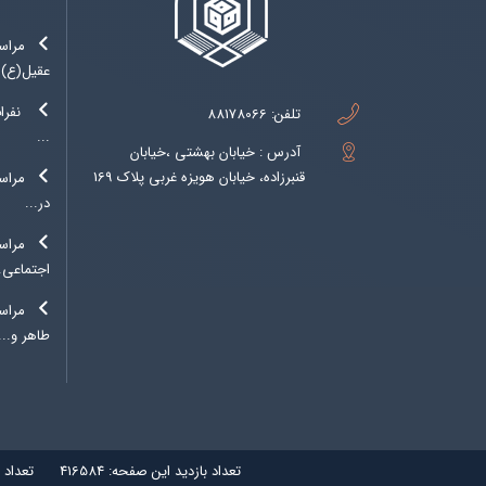
مراس
عقیل(ع)..
نفرا
تلفن:
88178066
...
آدرس : خیابان بهشتی ،خیابان
قنبرزاده، خیابان هویزه غربی پلاک 169
مراسم
در...
مراس
اجتماعی..
مراس
طاهر و...
تعداد بازديد اين صفحه:
416584
تعداد 