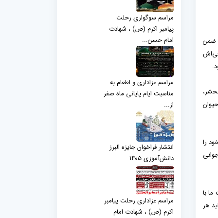
مراسم سوگواری رحلت
پیامبر اکرم (ص) ، شهادت
امام حسن...
ن تلاوت ضمن
عی‌اش
د.
مراسم عزاداری و اطعام به
محشر،
مناسبت ایام پایانی ماه صفر
حیوان
از...
ود را
انتشار فراخوان جایزه البرز
جوانی
دانش‌آموزی ۱۴۰۵
ما با
مراسم عزاداری رحلت پیامبر
اید هر
اکرم (ص) ، شهادت امام